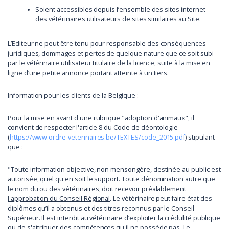
Soient accessibles depuis l’ensemble des sites internet
des vétérinaires utilisateurs de sites similaires au Site.
L’Editeur ne peut être tenu pour responsable des conséquences
juridiques, dommages et pertes de quelque nature que ce soit subi
par le vétérinaire utilisateur titulaire de la licence, suite à la mise en
ligne d’une petite annonce portant atteinte à un tiers.
Information pour les clients de la Belgique :
Pour la mise en avant d'une rubrique "adoption d'animaux", il
convient de respecter l'article 8 du Code de déontologie
(
https://www.ordre-veterinaires.be/TEXTES/code_2015.pdf
) stipulant
que :
"Toute information objective, non mensongère, destinée au public est
autorisée, quel qu'en soit le support.
Toute dénomination autre que
le nom du ou des vétérinaires, doit recevoir préalablement
l'approbation du Conseil Régional
. Le vétérinaire peut faire état des
diplômes qu’il a obtenus et des titres reconnus par le Conseil
Supérieur. Il est interdit au vétérinaire d’exploiter la crédulité publique
ou de s'attribuer des compétences qu'il ne possède pas. Le